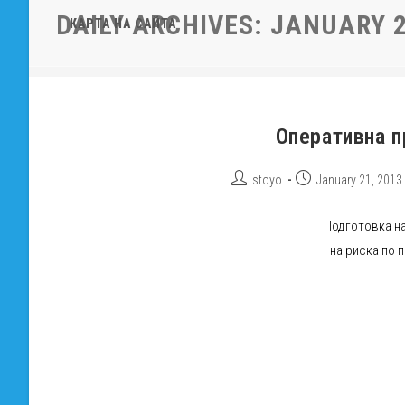
DAILY ARCHIVES: JANUARY 2
КАРТА НА САЙТА
Оперативна п
Post
Post
stoyo
January 21, 2013
author:
published:
Подготовка на
на риска по 