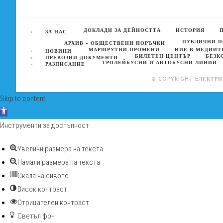
ДОКЛАДИ ЗА ДЕЙНОСТТА
ИСТОРИЯ
ЗА НАС
ПУБЛИЧНИ 
АРХИВ – ОБЩЕСТВЕНИ ПОРЪЧКИ
МАРШРУТНИ ПРОМЕНИ
НИЕ В МЕДИИТ
НОВИНИ
БИЛЕТЕН ЦЕНТЪР
БЕЗК
ПРЕВОЗНИ ДОКУМЕНТИ
ТРОЛЕЙБУСНИ И АВТОБУСНИ ЛИНИИ
РАЗПИСАНИЕ
© COPYRIGHT EЛЕКТРИ
Skip to content
Open toolbar
Инструменти за достъпност
Увеличи размера на текста
Намали размера на текста
Скала на сивото
Висок контраст
Отрицателен контраст
Светъл фон