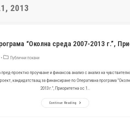
1, 2013
рограма “Околна среда 2007-2013 г.”, При
Post
Публични покани
category:
 пред-проектно проучване и финансов анализ с анализ на чувствителн
проект, кандидатстващ за финансиране по Оперативна програма "Околн
2013 г.", Приоритетна ос 1…
Оперативна
Continue Reading
Програма
“Околна
Среда
2007-
2013
Г.”,