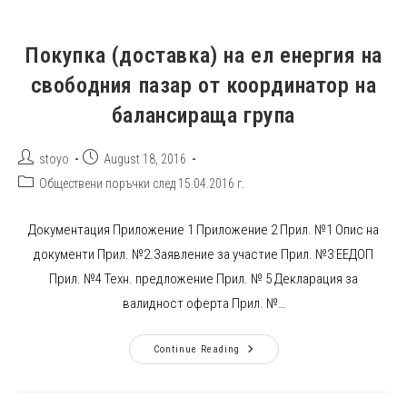
Покупка (доставка) на ел енергия на
свободния пазар от координатор на
балансираща група
Post
Post
stoyo
August 18, 2016
author:
published:
Post
Обществени поръчки след 15.04.2016 г.
category:
Документация Приложение 1 Приложение 2 Прил. №1 Опис на
документи Прил. №2.Заявление за участие Прил. №3 ЕЕДОП
Прил. №4 Техн. предложение Прил. № 5 Декларация за
валидност оферта Прил. №…
Покупка
Continue Reading
(доставка)
На
Ел
Енергия