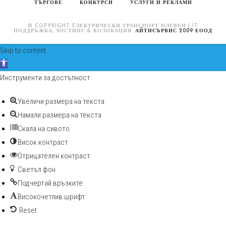
ТЪРГОВЕ
КОНКУРСИ
УСЛУГИ И РЕКЛАМИ
© COPYRIGHT EЛЕКТРИЧЕСКИ ТРАНСПОРТ ПЛЕВЕН | IT
ПОДДРЪЖКА, ХОСТИНГ & КОЛОКАЦИЯ:
АЙТИСЪРВИС 2009 ЕООД
Skip to content
Open toolbar
Инструменти за достъпност
Увеличи размера на текста
Намали размера на текста
Скала на сивото
Висок контраст
Отрицателен контраст
Светъл фон
Подчертай връзките
Високочетлив шрифт
Reset