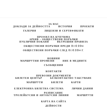
На
Свободния
Пазар
От
Координатор
На
Балансираща
ЗА НАС
Група
ДОКЛАДИ ЗА ДЕЙНОСТТА
ИСТОРИЯ
ПРОЕКТИ
ГАЛЕРИЯ
ЛИЦЕНЗИ И СЕРТИФИКАТИ
ПРОФИЛ НА КУПУВАЧА
АРХИВ – ОБЩЕСТВЕНИ ПОРЪЧКИ
ПУБЛИЧНИ ПОКАНИ
ВЪТРЕШНИ ПРАВИЛА
ОБЩЕСТВЕНИ ПОРЪЧКИ ПРЕДИ 01.10.2014
ОБЩЕСТВЕНИ ПОРЪЧКИ СЛЕД 01.10.2014 Г.
НОВИНИ
МАРШРУТНИ ПРОМЕНИ
НИЕ В МЕДИИТЕ
СЪОБЩЕНИЯ
КОНТАКТИ
ПРЕВОЗНИ ДОКУМЕНТИ
БИЛЕТЕН ЦЕНТЪР
БЕЗКОНТАКТНО ТАКСУВАНЕ
МАРШРУТИ
БИЛЕТИ
КАРТИ
ЕЛЕКТРОННА БИЛЕТНА СИСТЕМА
ЛИЧНИ ДАННИ
РАЗПИСАНИЕ
ТРОЛЕЙБУСНИ И АВТОБУСНИ ЛИНИИ
МАРШРУТИ
КАРТА НА САЙТА
ДЕЙНОСТИ