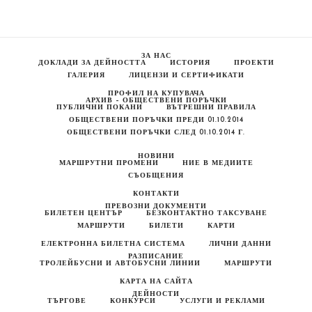
Тролейбуси“
За
Нуждите
На
Тролейбусен
ЗА НАС
Транспорт
ДОКЛАДИ ЗА ДЕЙНОСТТА
ИСТОРИЯ
ПРОЕКТИ
ЕООД
ГАЛЕРИЯ
ЛИЦЕНЗИ И СЕРТИФИКАТИ
–
2016г.
ПРОФИЛ НА КУПУВАЧА
АРХИВ – ОБЩЕСТВЕНИ ПОРЪЧКИ
ПУБЛИЧНИ ПОКАНИ
ВЪТРЕШНИ ПРАВИЛА
ОБЩЕСТВЕНИ ПОРЪЧКИ ПРЕДИ 01.10.2014
ОБЩЕСТВЕНИ ПОРЪЧКИ СЛЕД 01.10.2014 Г.
НОВИНИ
МАРШРУТНИ ПРОМЕНИ
НИЕ В МЕДИИТЕ
СЪОБЩЕНИЯ
КОНТАКТИ
ПРЕВОЗНИ ДОКУМЕНТИ
БИЛЕТЕН ЦЕНТЪР
БЕЗКОНТАКТНО ТАКСУВАНЕ
МАРШРУТИ
БИЛЕТИ
КАРТИ
ЕЛЕКТРОННА БИЛЕТНА СИСТЕМА
ЛИЧНИ ДАННИ
РАЗПИСАНИЕ
ТРОЛЕЙБУСНИ И АВТОБУСНИ ЛИНИИ
МАРШРУТИ
КАРТА НА САЙТА
ДЕЙНОСТИ
ТЪРГОВЕ
КОНКУРСИ
УСЛУГИ И РЕКЛАМИ