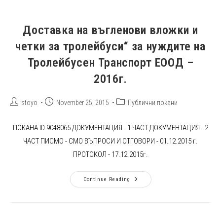
Доставка на въгленови вложки и
четки за тролейбуси“ за нуждите на
Тролейбусен Транспорт ЕООД –
2016г.
Post
Post
Post
stoyo
November 25, 2015
Публични покани
author:
published:
category:
ПОКАНА ID 9048065 ДОКУМЕНТАЦИЯ - 1 ЧАСТ ДОКУМЕНТАЦИЯ - 2
ЧАСТ ПИСМО - СМО ВЪПРОСИ И ОТГОВОРИ - 01.12.2015 г.
ПРОТОКОЛ - 17.12.2015г.
Доставка
Continue Reading
На
Въгленови
Вложки
И
Четки
За