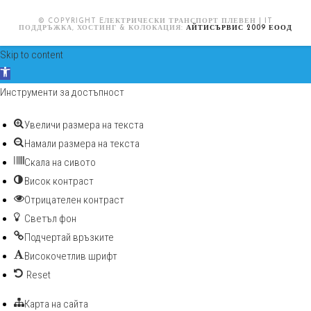
© COPYRIGHT EЛЕКТРИЧЕСКИ ТРАНСПОРТ ПЛЕВЕН | IT
ПОДДРЪЖКА, ХОСТИНГ & КОЛОКАЦИЯ:
АЙТИСЪРВИС 2009 ЕООД
Skip to content
Open toolbar
Инструменти за достъпност
Увеличи размера на текста
Намали размера на текста
Скала на сивото
Висок контраст
Отрицателен контраст
Светъл фон
Подчертай връзките
Високочетлив шрифт
Reset
Карта на сайта