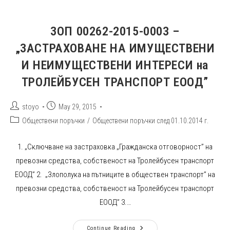
ЗОП 00262-2015-0003 –
„ЗАСТРАХОВАНЕ НА ИМУЩЕСТВЕНИ
И НЕИМУЩЕСТВЕНИ ИНТЕРЕСИ на
ТРОЛЕЙБУСЕН ТРАНСПОРТ ЕООД”
Post
Post
stoyo
May 29, 2015
author:
published:
Post
Обществени поръчки
/
Обществени поръчки след 01.10.2014 г.
category:
1. „Сключване на застраховка „Гражданска отговорност” на
превозни средства, собственост на Тролейбусен транспорт
ЕООД” 2. „Злополука на пътниците в обществен транспорт” на
превозни средства, собственост на Тролейбусен транспорт
ЕООД” 3.…
ЗОП
Continue Reading