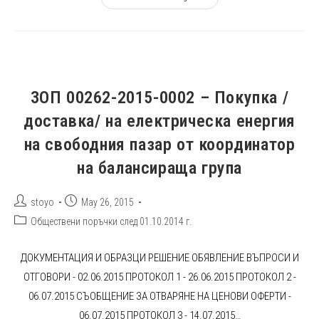
00262-
2015-
0003
–
„ЗАСТРАХОВАНЕ
НА
ИМУЩЕСТВЕНИ
И
НЕИМУЩЕСТВЕНИ
ЗОП 00262-2015-0002 – Покупка /
ИНТЕРЕСИ
На
доставка/ на електрическа енергия
ТРОЛЕЙБУСЕН
ТРАНСПОРТ
ЕООД”
на свободния пазар от координатор
на балансираща група
Post
Post
stoyo
May 26, 2015
author:
published:
Post
Обществени поръчки след 01.10.2014 г.
category:
ДОКУМЕНТАЦИЯ И ОБРАЗЦИ РЕШЕНИЕ ОБЯВЛЕНИЕ ВЪПРОСИ И
ОТГОВОРИ - 02.06.2015 ПРОТОКОЛ 1 - 26.06.2015 ПРОТОКОЛ 2 -
06.07.2015 СЪОБЩЕНИЕ ЗА ОТВАРЯНЕ НА ЦЕНОВИ ОФЕРТИ -
06.07.2015 ПРОТОКОЛ 3 - 14.07.2015…