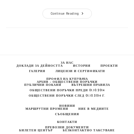
ЗОП
Continue Reading
00262-
2015-
0002
–
Покупка
/
Доставка/
На
Електрическа
Енергия
На
ЗА НАС
Свободния
ДОКЛАДИ ЗА ДЕЙНОСТТА
ИСТОРИЯ
ПРОЕКТИ
Пазар
ГАЛЕРИЯ
ЛИЦЕНЗИ И СЕРТИФИКАТИ
От
Координатор
ПРОФИЛ НА КУПУВАЧА
На
АРХИВ – ОБЩЕСТВЕНИ ПОРЪЧКИ
Балансираща
ПУБЛИЧНИ ПОКАНИ
ВЪТРЕШНИ ПРАВИЛА
Група
ОБЩЕСТВЕНИ ПОРЪЧКИ ПРЕДИ 01.10.2014
ОБЩЕСТВЕНИ ПОРЪЧКИ СЛЕД 01.10.2014 Г.
НОВИНИ
МАРШРУТНИ ПРОМЕНИ
НИЕ В МЕДИИТЕ
СЪОБЩЕНИЯ
КОНТАКТИ
ПРЕВОЗНИ ДОКУМЕНТИ
БИЛЕТЕН ЦЕНТЪР
БЕЗКОНТАКТНО ТАКСУВАНЕ