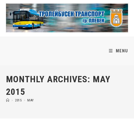
Skip
to
content
MENU
MONTHLY ARCHIVES: MAY
2015
>
2015
>
MAY