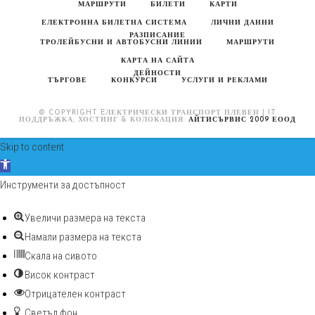
МАРШРУТИ
БИЛЕТИ
КАРТИ
ЕЛЕКТРОННА БИЛЕТНА СИСТЕМА
ЛИЧНИ ДАННИ
РАЗПИСАНИЕ
ТРОЛЕЙБУСНИ И АВТОБУСНИ ЛИНИИ
МАРШРУТИ
КАРТА НА САЙТА
ДЕЙНОСТИ
ТЪРГОВЕ
КОНКУРСИ
УСЛУГИ И РЕКЛАМИ
© COPYRIGHT EЛЕКТРИЧЕСКИ ТРАНСПОРТ ПЛЕВЕН | IT
ПОДДРЪЖКА, ХОСТИНГ & КОЛОКАЦИЯ:
АЙТИСЪРВИС 2009 ЕООД
Skip to content
Open toolbar
Инструменти за достъпност
Увеличи размера на текста
Намали размера на текста
Скала на сивото
Висок контраст
Отрицателен контраст
Светъл фон