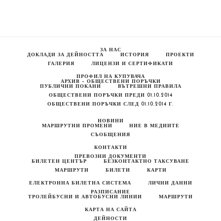
Става
Лев.
Картите
За
Ученици
–
На
ЗА НАС
Същите
ДОКЛАДИ ЗА ДЕЙНОСТТА
ИСТОРИЯ
ПРОЕКТИ
Цени!
ГАЛЕРИЯ
ЛИЦЕНЗИ И СЕРТИФИКАТИ
ПРОФИЛ НА КУПУВАЧА
АРХИВ – ОБЩЕСТВЕНИ ПОРЪЧКИ
ПУБЛИЧНИ ПОКАНИ
ВЪТРЕШНИ ПРАВИЛА
ОБЩЕСТВЕНИ ПОРЪЧКИ ПРЕДИ 01.10.2014
ОБЩЕСТВЕНИ ПОРЪЧКИ СЛЕД 01.10.2014 Г.
НОВИНИ
МАРШРУТНИ ПРОМЕНИ
НИЕ В МЕДИИТЕ
СЪОБЩЕНИЯ
КОНТАКТИ
ПРЕВОЗНИ ДОКУМЕНТИ
БИЛЕТЕН ЦЕНТЪР
БЕЗКОНТАКТНО ТАКСУВАНЕ
МАРШРУТИ
БИЛЕТИ
КАРТИ
ЕЛЕКТРОННА БИЛЕТНА СИСТЕМА
ЛИЧНИ ДАННИ
РАЗПИСАНИЕ
ТРОЛЕЙБУСНИ И АВТОБУСНИ ЛИНИИ
МАРШРУТИ
КАРТА НА САЙТА
ДЕЙНОСТИ