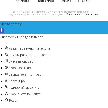
ТЪРГОВЕ
КОНКУРСИ
УСЛУГИ И РЕКЛАМИ
© COPYRIGHT EЛЕКТРИЧЕСКИ ТРАНСПОРТ ПЛЕВЕН | IT
ПОДДРЪЖКА, ХОСТИНГ & КОЛОКАЦИЯ:
АЙТИСЪРВИС 2009 ЕООД
Skip to content
Open toolbar
Инструменти за достъпност
Увеличи размера на текста
Намали размера на текста
Скала на сивото
Висок контраст
Отрицателен контраст
Светъл фон
Подчертай връзките
Високочетлив шрифт
Reset