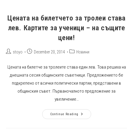
Цената на билетчето за тролеи става
лев. Картите за ученици – на същите
цени!
Post
Post
Post
stoyo
December 20, 2014
Новини
author:
published:
category:
Цената на билетче за тролеите става един лев. Това решиха на
днешната сесия общинските съветници. Предложението бе
подкрепено от всички политически партии, представени в
общинския съвет. Първаночалното предложение за
увеличение…
Цената
Continue Reading
На
Билетчето
За
Тролеи