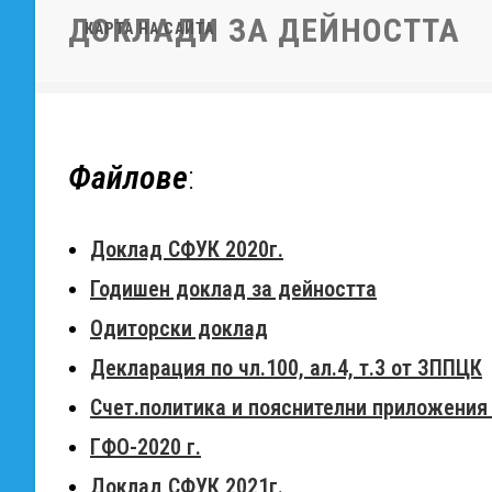
ДОКЛАДИ ЗА ДЕЙНОСТТА
КАРТА НА САЙТА
Файлове
:
Доклад СФУК 2020г.
Годишен доклад за дейността
Одиторски доклад
Декларация по чл.100, ал.4, т.3 от ЗППЦК
Счет.политика и пояснителни приложения 
ГФО-2020 г.
Доклад СФУК 2021г.