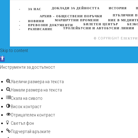
ДОКЛАДИ ЗА ДЕЙНОСТТА
ИСТОРИЯ
ЗА НАС
ПУБЛИЧНИ 
АРХИВ – ОБЩЕСТВЕНИ ПОРЪЧКИ
МАРШРУТНИ ПРОМЕНИ
НИЕ В МЕДИИТ
НОВИНИ
БИЛЕТЕН ЦЕНТЪР
БЕЗК
ПРЕВОЗНИ ДОКУМЕНТИ
ТРОЛЕЙБУСНИ И АВТОБУСНИ ЛИНИИ
РАЗПИСАНИЕ
© COPYRIGHT EЛЕКТРИ
Skip to content
Open toolbar
Инструменти за достъпност
Увеличи размера на текста
Намали размера на текста
Скала на сивото
Висок контраст
Отрицателен контраст
Светъл фон
Подчертай връзките