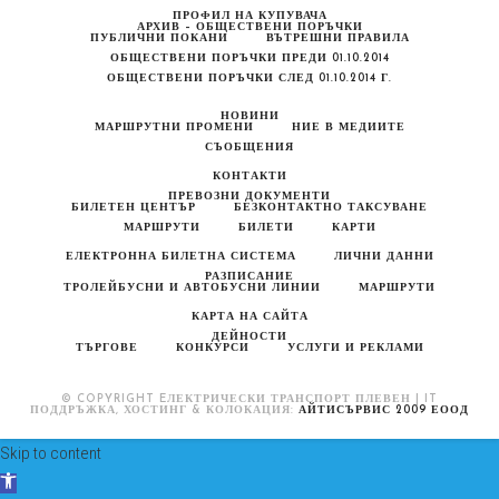
ПРОФИЛ НА КУПУВАЧА
АРХИВ – ОБЩЕСТВЕНИ ПОРЪЧКИ
ПУБЛИЧНИ ПОКАНИ
ВЪТРЕШНИ ПРАВИЛА
ОБЩЕСТВЕНИ ПОРЪЧКИ ПРЕДИ 01.10.2014
ОБЩЕСТВЕНИ ПОРЪЧКИ СЛЕД 01.10.2014 Г.
НОВИНИ
МАРШРУТНИ ПРОМЕНИ
НИЕ В МЕДИИТЕ
СЪОБЩЕНИЯ
КОНТАКТИ
ПРЕВОЗНИ ДОКУМЕНТИ
БИЛЕТЕН ЦЕНТЪР
БЕЗКОНТАКТНО ТАКСУВАНЕ
МАРШРУТИ
БИЛЕТИ
КАРТИ
ЕЛЕКТРОННА БИЛЕТНА СИСТЕМА
ЛИЧНИ ДАННИ
РАЗПИСАНИЕ
ТРОЛЕЙБУСНИ И АВТОБУСНИ ЛИНИИ
МАРШРУТИ
КАРТА НА САЙТА
ДЕЙНОСТИ
ТЪРГОВЕ
КОНКУРСИ
УСЛУГИ И РЕКЛАМИ
© COPYRIGHT EЛЕКТРИЧЕСКИ ТРАНСПОРТ ПЛЕВЕН | IT
ПОДДРЪЖКА, ХОСТИНГ & КОЛОКАЦИЯ:
АЙТИСЪРВИС 2009 ЕООД
Skip to content
Open toolbar