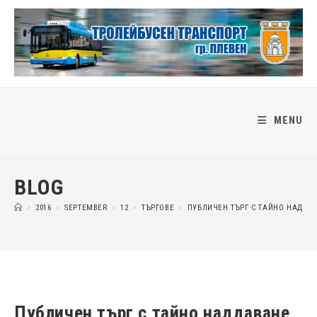
Skip
to
content
MENU
BLOG
>
2016
>
SEPTEMBER
>
12
>
ТЪРГОВЕ
>
ПУБЛИЧЕН ТЪРГ С ТАЙНО НАДДА
Публичен търг с тайно наддаване