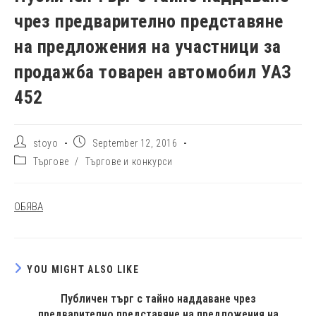
чрез предварително представяне
на предложения на участници за
продажба товарен автомобил УАЗ
452
Post
Post
stoyo
September 12, 2016
author:
published:
Post
Търгове
/
Търгове и конкурси
category:
ОБЯВА
YOU MIGHT ALSO LIKE
Публичен търг с тайно наддаване чрез
предварително представяне на предложения на