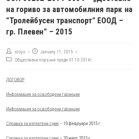
на гориво за автомобилния парк на
“Тролейбусен транспорт” ЕООД –
гр. Плевен” – 2015
Post
Post
stoyo
January 11, 2015
author:
published:
Post
Обществени поръчки преди 01.10.2014г.
category:
ДОГОВОР
Информация за освободени гаранции
Информация за освободени гаранции
Справка за изплатени суми
– 19 февруари 2015 г.
Справка за изплатени суми
– 20 март 2015 г.