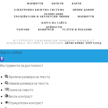
МАРШРУТИ
БИЛЕТИ
КАРТИ
ЕЛЕКТРОННА БИЛЕТНА СИСТЕМА
ЛИЧНИ ДАННИ
РАЗПИСАНИЕ
ТРОЛЕЙБУСНИ И АВТОБУСНИ ЛИНИИ
МАРШРУТИ
КАРТА НА САЙТА
ДЕЙНОСТИ
ТЪРГОВЕ
КОНКУРСИ
УСЛУГИ И РЕКЛАМИ
© COPYRIGHT EЛЕКТРИЧЕСКИ ТРАНСПОРТ ПЛЕВЕН | IT
ПОДДРЪЖКА, ХОСТИНГ & КОЛОКАЦИЯ:
АЙТИСЪРВИС 2009 ЕООД
Skip to content
Open toolbar
Инструменти за достъпност
Увеличи размера на текста
Намали размера на текста
Скала на сивото
Висок контраст
Отрицателен контраст