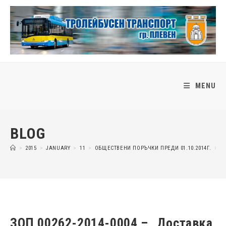
Skip
to
content
MENU
BLOG
>
2015
>
JANUARY
>
11
>
ОБЩЕСТВЕНИ ПОРЪЧКИ ПРЕДИ 01.10.2014Г.
>
З
ЗОП 00262-2014-0004 – „Доставка