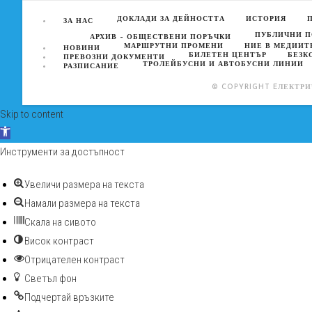
ДОКЛАДИ ЗА ДЕЙНОСТТА
ИСТОРИЯ
ЗА НАС
ПУБЛИЧНИ 
АРХИВ – ОБЩЕСТВЕНИ ПОРЪЧКИ
МАРШРУТНИ ПРОМЕНИ
НИЕ В МЕДИИТ
НОВИНИ
БИЛЕТЕН ЦЕНТЪР
БЕЗК
ПРЕВОЗНИ ДОКУМЕНТИ
ТРОЛЕЙБУСНИ И АВТОБУСНИ ЛИНИИ
РАЗПИСАНИЕ
© COPYRIGHT EЛЕКТРИ
Skip to content
Open toolbar
Инструменти за достъпност
Увеличи размера на текста
Намали размера на текста
Скала на сивото
Висок контраст
Отрицателен контраст
Светъл фон
Подчертай връзките