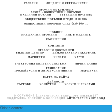
ГАЛЕРИЯ
ЛИЦЕНЗИ И СЕРТИФИКАТИ
ПРОФИЛ НА КУПУВАЧА
АРХИВ – ОБЩЕСТВЕНИ ПОРЪЧКИ
ПУБЛИЧНИ ПОКАНИ
ВЪТРЕШНИ ПРАВИЛА
ОБЩЕСТВЕНИ ПОРЪЧКИ ПРЕДИ 01.10.2014
ОБЩЕСТВЕНИ ПОРЪЧКИ СЛЕД 01.10.2014 Г.
НОВИНИ
МАРШРУТНИ ПРОМЕНИ
НИЕ В МЕДИИТЕ
СЪОБЩЕНИЯ
КОНТАКТИ
ПРЕВОЗНИ ДОКУМЕНТИ
БИЛЕТЕН ЦЕНТЪР
БЕЗКОНТАКТНО ТАКСУВАНЕ
МАРШРУТИ
БИЛЕТИ
КАРТИ
ЕЛЕКТРОННА БИЛЕТНА СИСТЕМА
ЛИЧНИ ДАННИ
РАЗПИСАНИЕ
ТРОЛЕЙБУСНИ И АВТОБУСНИ ЛИНИИ
МАРШРУТИ
КАРТА НА САЙТА
ДЕЙНОСТИ
ТЪРГОВЕ
КОНКУРСИ
УСЛУГИ И РЕКЛАМИ
© COPYRIGHT EЛЕКТРИЧЕСКИ ТРАНСПОРТ ПЛЕВЕН | IT
ПОДДРЪЖКА, ХОСТИНГ & КОЛОКАЦИЯ:
АЙТИСЪРВИС 2009 ЕООД
Skip to content